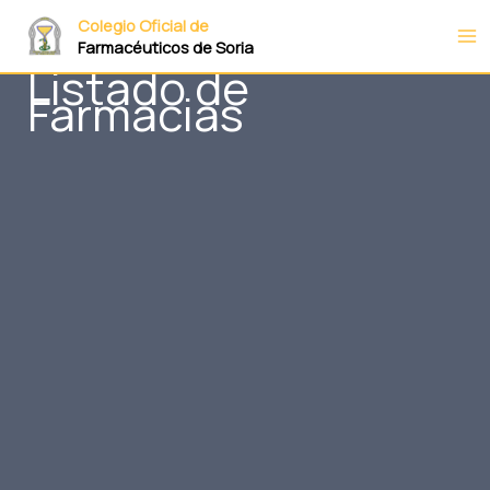
Ir
Colegio Oficial de
al
Farmacéuticos de Soria
contenido
Listado de
Farmacias