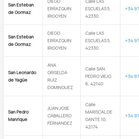
DIEGO
Calle LAS
San Esteban
ERRAZQUIN
ESCUELAS 5,
+34 97
de Gormaz
IRIGOYEN
42330
DIEGO
Calle LAS
San Esteban
ERRAZQUIN
ESCUELAS 5,
+34 97
de Gormaz
IRIGOYEN
42330
ANA
Calle SAN
San Leonardo
GRISELDA
PEDRO VIEJO
+34 97
de Yagüe
RUIZ
6, 42140
DOMINGUEZ
Calle
JUAN JOSE
San Pedro
MARISCAL DE
CABALLERO
+34 97
Manrique
GANTE 10,
FERNANDEZ
42174