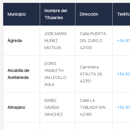
Nombre del
Municipio
Dirección
Teléf
Titular/es
JOSE MARIA
Calle PUERTA
Ágreda
NUÑEZ
DEL ZURO 2,
+34 97
MOTILVA
42100
DORIS
Carretera
Alcubilla de
YAMILETH
ATAUTA 26,
+34 6
Avellaneda
VALLECILLO
42351
AVILA
ISABEL
Calle LA
Almajano
GAVIDIA
TABLADA S/N ,
+34 97
SÁNCHEZ
42180