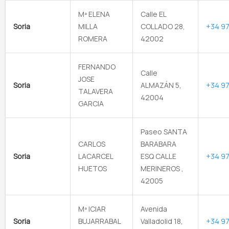
Mª ELENA
Calle EL
Soria
MILLA
COLLADO 28,
+34 97
ROMERA
42002
FERNANDO
Calle
JOSE
Soria
ALMAZÁN 5,
+34 97
TALAVERA
42004
GARCIA
Paseo SANTA
CARLOS
BARABARA
Soria
LACARCEL
ESQ CALLE
+34 97
HUETOS
MERINEROS ,
42005
Mª ICIAR
Avenida
Soria
BUJARRABAL
Valladolid 18,
+34 97