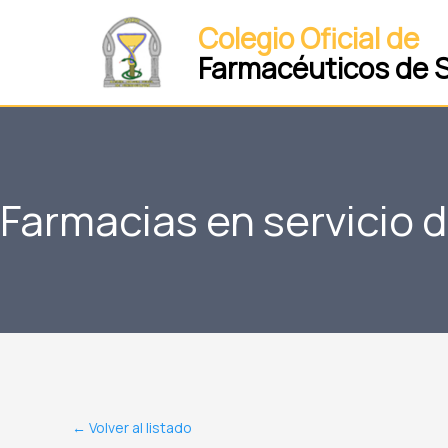
Ir
Colegio Oficial de
al
Farmacéuticos de S
contenido
Farmacias en servicio 
← Volver al listado