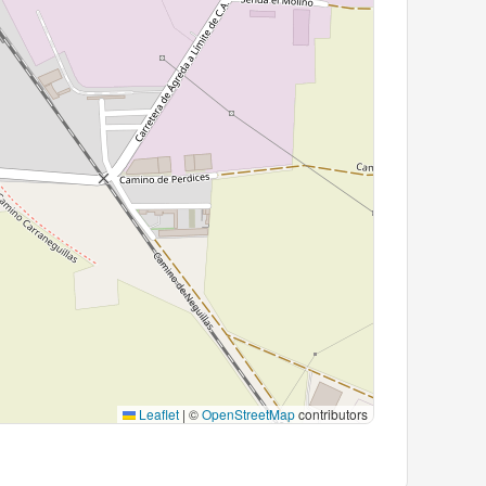
Leaflet
|
©
OpenStreetMap
contributors