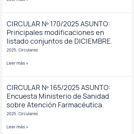
PENSA.
Nº
Medicamento
169/2025
situaciones
ASUNTO:
CIRCULAR Nº 170/2025 ASUNTO:
especiales.
Cursos
Principales modificaciones en
y
listado conjuntos de DICIEMBRE.
convocatorias.
2025
,
Circulares
CIRCULAR
Leer más »
Nº
170/2025
ASUNTO:
CIRCULAR Nº 165/2025 ASUNTO:
Principales
Encuesta Ministerio de Sanidad
modificaciones
sobre Atención Farmacéutica.
en
listado
2025
,
Circulares
conjuntos
CIRCULAR
Leer más »
de
Nº