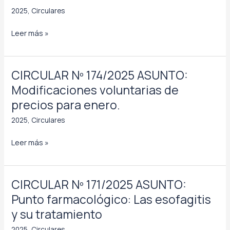
2025
,
Circulares
CIRCULAR
Leer más »
Nº
173/2025
ASUNTO:
CIRCULAR Nº 174/2025 ASUNTO:
AEMPS
Modificaciones voluntarias de
precios para enero.
Retirada
METOJECT
2025
,
Circulares
SOLUCION
CIRCULAR
Leer más »
INYECTABLE
Nº
EN
174/2025
JERINGA
ASUNTO:
PRECARGADA.
CIRCULAR Nº 171/2025 ASUNTO:
Modificaciones
Comunicación
Punto farmacológico: Las esofagitis
voluntarias
Ácido
y su tratamiento
de
Tranexámico
precios
2025
,
Circulares