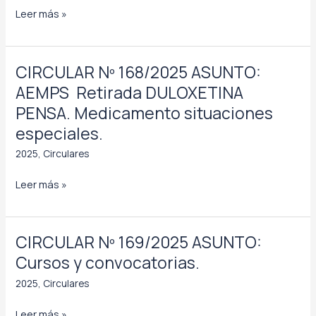
CIRCULAR
Leer más »
Correccción
Nº
alerta
167/2025
R_28/2025
ASUNTO:
CIRCULAR Nº 168/2025 ASUNTO:
Listado
AEMPS  Retirada DULOXETINA
de
PENSA. Medicamento situaciones
conjuntos
especiales.
SACYL
DICIEMBRE.
2025
,
Circulares
CIRCULAR
Leer más »
Nº
168/2025
ASUNTO:
CIRCULAR Nº 169/2025 ASUNTO:
AEMPS
Cursos y convocatorias.
2025
,
Circulares
Retirada
DULOXETINA
CIRCULAR
Leer más »