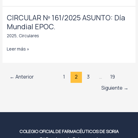
DICIEMBRE.
165/2025
ASUNTO:
CIRCULAR Nº 161/2025 ASUNTO: Día
Encuesta
Mundial EPOC.
Ministerio
2025
,
Circulares
de
Sanidad
CIRCULAR
Leer más »
sobre
Nº
Atención
161/2025
Farmacéutica.
ASUNTO:
←
Anterior
1
2
3
…
19
Día
Mundial
Siguiente
→
EPOC.
COLEGIO OFICIAL DE FARMACÉUTICOS DE SORIA