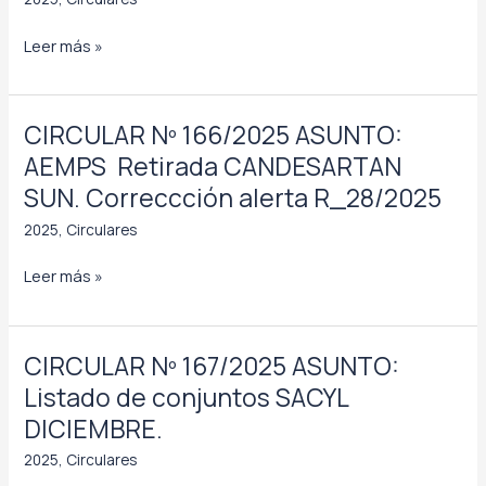
para
CIRCULAR
Leer más »
enero.
Nº
171/2025
ASUNTO:
CIRCULAR Nº 166/2025 ASUNTO:
Punto
AEMPS  Retirada CANDESARTAN
farmacológico:
SUN. Correccción alerta R_28/2025
Las
esofagitis
2025
,
Circulares
y
CIRCULAR
Leer más »
su
Nº
tratamiento
166/2025
ASUNTO:
CIRCULAR Nº 167/2025 ASUNTO:
AEMPS
Listado de conjuntos SACYL
DICIEMBRE.
Retirada
CANDESARTAN
2025
,
Circulares
SUN.